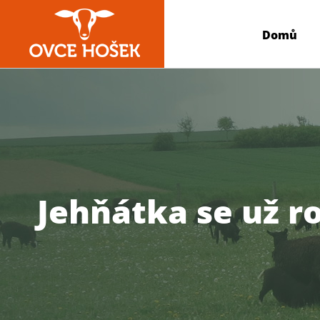
Skip
to
Domů
content
Jehňátka se už r