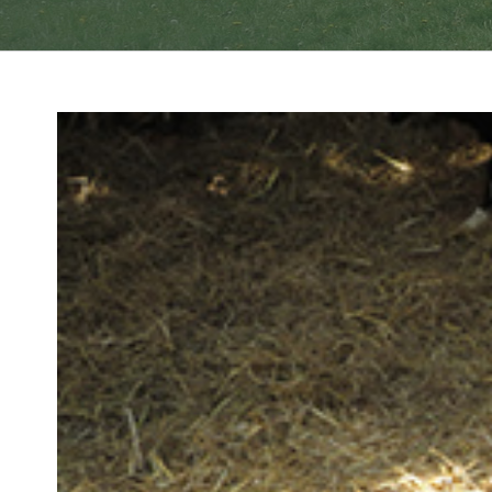
View
Larger
Image